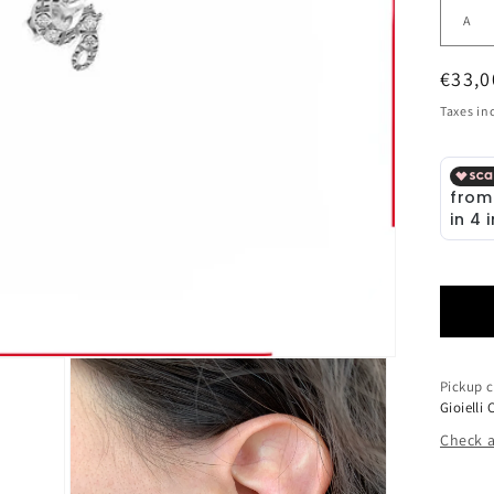
Regul
€33,0
price
Taxes in
Pickup c
Gioielli 
Check a