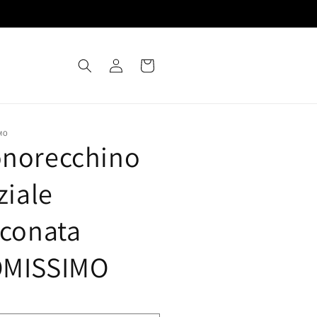
Log
Cart
in
MO
norecchino
ziale
rconata
MISSIMO