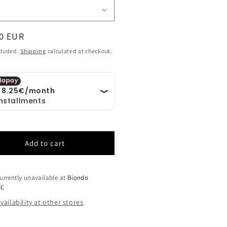
ar
0 EUR
cluded.
Shipping
calculated at checkout.
Add to cart
urrently unavailable at
Biondo
CC
vailability at other stores