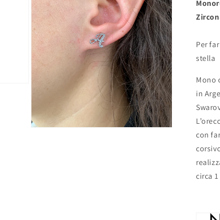
Monore
Zirco
Per fa
stella
Mono o
in Arg
Swarov
L’orec
Open
con far
media
3
corsiv
in
modal
realizz
circa 1