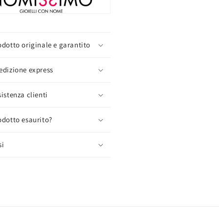
odotto originale e garantito
edizione express
sistenza clienti
odotto esaurito?
si