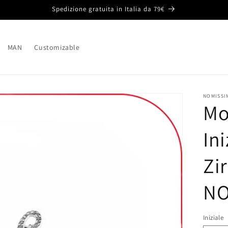
Spedizione gratuita in Italia da 79€
MAN
Customizable
NOMISSI
Mo
Ini
Zi
NO
Iniziale